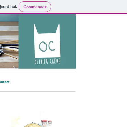
jourd'hui.
Commencez
ontact